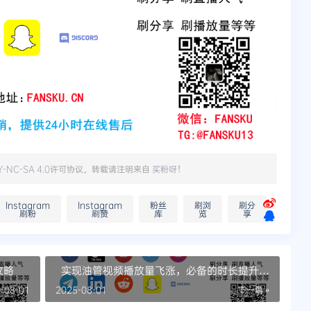
Y-NC-SA 4.0
许可协议。转载请注明来自
买粉呀
！
Instagram
Instagram
粉丝
刷浏
刷分
刷粉
刷赞
库
览
享
攻略
实现油管视频播放量飞涨，必备的时长提升方
案
-08-01
2025-08-01
下一篇 »