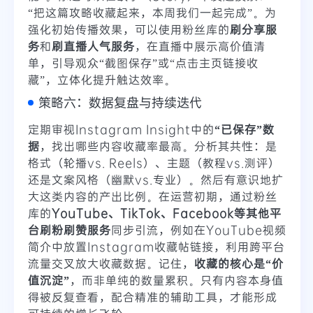
“把这篇攻略收藏起来，本周我们一起完成”。为
强化初始传播效果，可以使用粉丝库的
刷分享服
务
和
刷直播人气服务
，在直播中展示高价值清
单，引导观众“截图保存”或“点击主页链接收
藏”，立体化提升触达效率。
策略六：数据复盘与持续迭代
定期审视Instagram Insight中的
“已保存”数
据
，找出哪些内容收藏率最高。分析其共性：是
格式（轮播vs. Reels）、主题（教程vs.测评）
还是文案风格（幽默vs.专业）。然后有意识地扩
大这类内容的产出比例。在运营初期，通过粉丝
库的
YouTube、TikTok、Facebook等其他平
台刷粉刷赞服务
同步引流，例如在YouTube视频
简介中放置Instagram收藏帖链接，利用跨平台
流量交叉放大收藏数据。记住，
收藏的核心是“价
值沉淀”
，而非单纯的数量累积。只有内容本身值
得被反复查看，配合精准的辅助工具，才能形成