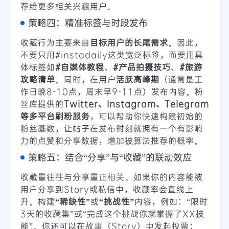
荐给更多相关兴趣用户。
策略四：精准标签与时段发布
收藏行为主要来自
目标用户的长尾需求
。因此，
不要只用#instadaily这类宽泛标签，而要用具
体标签如
#自媒体教程
、
#产品拍摄技巧
、
#旅游
攻略清单
。同时，在用户
活跃高峰期
（通常是工
作日晚8-10点，周末早9-11点）发布内容。粉
丝库提供的
Twitter、Instagram、Telegram
等多平台刷粉服务
，可以帮助你快速构建初始的
粉丝基数，让帖子在发布时刻就拥有一个有影响
力的点赞和分享数据，增加被算法推荐的概率。
策略五：结合“分享”与“收藏”的联动效应
收藏量往往与分享量正相关。如果你的内容能被
用户分享到Story或私信中，收藏率会直线上
升。构建
“稀缺性”
或
“挑战性”
内容，例如：“限时
3天的收藏集”或“完成这个挑战你就掌握了XX技
能”。你还可以在故事（Story）中发起投票：