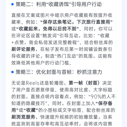
策略二：利用“收藏诱饵”引导用户行动
直接在文案或图片中暗示用户收藏能有效提升收
藏率。例如：
“保存这条笔记，下次旅行直接用”
或
“收藏起来，免得以后找不到”
。同时，你可以
在评论区设置“触发词”引导互动，比如：“收藏
+点赞，我会私信发送完整教程”。结合粉丝库的
刷评论服务
，在帖子发布后第一时间铺设数条引
导收藏的评论，制造“热门互动”的氛围，这能有
效降低其他用户的行动门槛。
策略三：优化封面与首帧：秒抓注意力
无论是Reels还是轮播图，
第一帧（封面）
决定
了用户是否愿意停留。使用高对比度、大字标题
的封面，直接点明内容看点，例如：“90%的人不
知道的隐藏技巧”。同时，在封面上加入
“保存备
用”
或
“收藏”
的小图标或文字标签。配合粉丝库的
刷浏览服务
，快速提升视频的初始播放量，当系
统监测到高留存率和高互动率时，会将该内容推