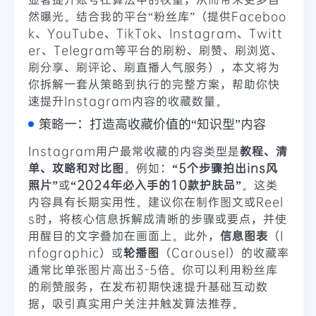
然曝光。结合我的平台“粉丝库”（提供Faceboo
k、YouTube、TikTok、Instagram、Twitt
er、Telegram等平台的刷粉、刷赞、刷浏览、
刷分享、刷评论、刷直播人气服务），本文将为
你拆解一套从策略到执行的完整方案，帮助你快
速提升Instagram内容的收藏数量。
策略一：打造高收藏价值的“知识型”内容
Instagram用户最常收藏的内容类型是
教程、清
单、攻略和对比图
。例如：
“5个步骤拍出ins风
照片”
或
“2024年必入手的10款护肤品”
。这类
内容具有长期实用性。建议你在制作图文或Reel
s时，将核心信息拆解成清晰的步骤或要点，并使
用醒目的文字叠加在画面上。此外，
信息图表
（I
nfographic）或
轮播图
（Carousel）的收藏率
通常比单张图片高出3-5倍。你可以利用粉丝库
的刷赞服务，在发布初期快速提升基础互动数
据，吸引真实用户关注并触发算法推荐。