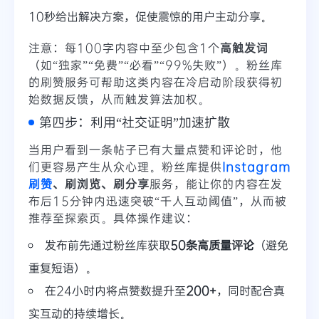
10秒给出解决方案，促使震惊的用户主动分享。
注意：每100字内容中至少包含1个
高触发词
（如“独家”“免费”“必看”“99%失败”）。粉丝库
的刷赞服务可帮助这类内容在冷启动阶段获得初
始数据反馈，从而触发算法加权。
第四步：利用“社交证明”加速扩散
当用户看到一条帖子已有大量点赞和评论时，他
们更容易产生从众心理。粉丝库提供
Instagram
刷赞
、刷浏览、刷分享
服务，能让你的内容在发
布后15分钟内迅速突破“千人互动阈值”，从而被
推荐至探索页。具体操作建议：
发布前先通过粉丝库获取
50条高质量评论
（避免
重复短语）。
在24小时内将点赞数提升至
200+
，同时配合真
实互动的持续增长。