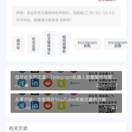
声明：本站所有文章除特别声明外，均采用
CC BY-NC-SA 4.0
许可协议。转载请注明来自
买粉呀
！
社
短
社
交
刷
视
交
媒
Instagram
Instagram
评
频
证
体
刷粉
刷赞
论
爆
明
增
款
长
自动化生产之道：Telegram机器人批量操作与管理
精讲
« 上一篇
2026-06-07
从零开始：全面提升YouTube视频流量的方案
2026-06-07
下一篇 »
相关文章