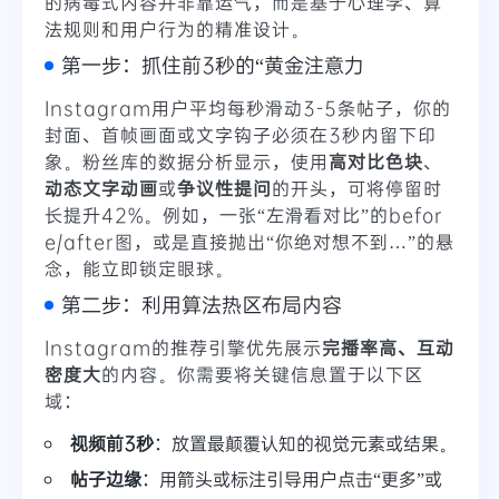
的病毒式内容并非靠运气，而是基于心理学、算
法规则和用户行为的精准设计。
第一步：抓住前3秒的“黄金注意力
Instagram用户平均每秒滑动3-5条帖子，你的
封面、首帧画面或文字钩子必须在3秒内留下印
象。粉丝库的数据分析显示，使用
高对比色块
、
动态文字动画
或
争议性提问
的开头，可将停留时
长提升42%。例如，一张“左滑看对比”的befor
e/after图，或是直接抛出“你绝对想不到…”的悬
念，能立即锁定眼球。
第二步：利用算法热区布局内容
Instagram的推荐引擎优先展示
完播率高、互动
密度大
的内容。你需要将关键信息置于以下区
域：
视频前3秒
：放置最颠覆认知的视觉元素或结果。
帖子边缘
：用箭头或标注引导用户点击“更多”或