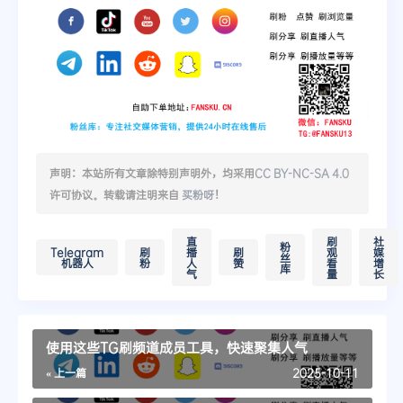
声明：本站所有文章除特别声明外，均采用
CC BY-NC-SA 4.0
许可协议。转载请注明来自
买粉呀
！
直
刷
社
粉
Telegram
刷
播
刷
观
媒
丝
机器人
粉
人
赞
看
增
库
气
量
长
使用这些TG刷频道成员工具，快速聚集人气
« 上一篇
2025-10-11