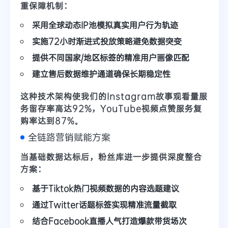
重保障机制
：
采用全球动态IP池模拟真实用户行为轨迹
实施72小时渐进式投放策略避免数据突变
提供不同国家/地区标签的精准用户画像匹配
建立售后数据维护通道确保长期稳定性
这种技术架构使我们的
Instagram故事观看量
服
务留存率高达92%，
YouTube视频点赞
服务复
购率达到87%。
全链路营销赋能方案
当基础数据达标后，粉丝库进一步提供
深度整合
方案
：
基于Tiktok热门视频数据的内容选题建议
通过Twitter话题标签实现精准流量截取
结合Facebook直播人气打造爆款带货场次