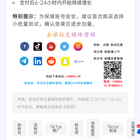
支付后6-24小时内开始持续增长
特别提示：
为保障账号安全，建议首次购买选择
小批量测试，确认效果后逐步加量。
声明：本站所有文章除特别声明外，均采用
CC BY-NC-SA 4.0
许可协议。转载请注明来自
买粉呀
！
涨
社
刷
买
粉
TikTok
粉
Tiktok
媒
粉
粉
丝
推广
服
粉丝
增
丝
丝
库
务
长