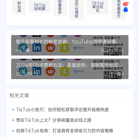
刷
交
频
粉
TikTok
TikTok
量
平
收
丝
算法优
刷收藏
服
台
藏
库
化
务
增
提
粉
升
提升观看时长的秘密武器：YouTube创作者必备攻
略
« 上一篇
2025-09-16
2024年FB点赞新玩法：紧跟趋势，高效提升社交影
响力
2025-09-16
下一篇 »
相关文章
TikTok小技巧：如何轻松获取评论提升视频热度
想在TikTok上火？分享刷量是必经之路
玩转TikTok电商：打造具有全球吸引力的内容策略