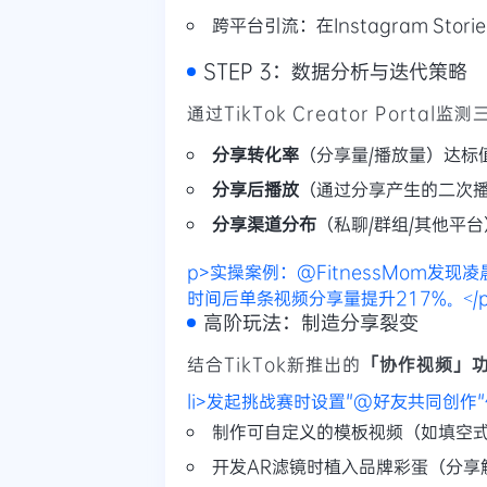
跨平台引流：在Instagram Stor
STEP 3：数据分析与迭代策略
通过TikTok Creator Portal
分享转化率
（分享量/播放量）达标
分享后播放
（通过分享产生的二次
分享渠道分布
（私聊/群组/其他平台
p>实操案例：@FitnessMom发现
时间后单条视频分享量提升217%。</
高阶玩法：制造分享裂变
结合TikTok新推出的
「协作视频」
li>发起挑战赛时设置"@好友共同创作"任
制作可自定义的模板视频（如填空式v
开发AR滤镜时植入品牌彩蛋（分享