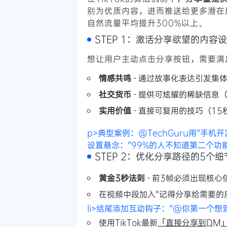
别为优质内容，进而推送给更多潜在
自然流量平均提升300%以上。
STEP 1：激活分享欲望的内容
想让用户主动点击分享按钮，需要满
情感共鸣
- 通过故事化表达引发集
社交货币
- 提供可炫耀的稀缺信息
实用价值
- 直接可复用的技巧（15
p>典型案例：@TechGuru用"手
设置悬念："99%的人不知道第二个功能"
STEP 2：优化分享路径的5个细
黄金3秒法则
- 前3帧必须出现核
在视频中段加入
"记得分享给需要的
li>结尾添加互动钩子："@你第一个想到的
使用TikTok最新
「直接分享到DM