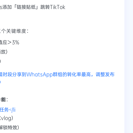
ies添加「链接贴纸」跳转TikTok
监测三个关键维度：
值应＞3%
播放）
）
凌晨时段分享到WhatsApp群组的转化率最高，调整发布
p
功能
：
务</li
log）
解锁特效）