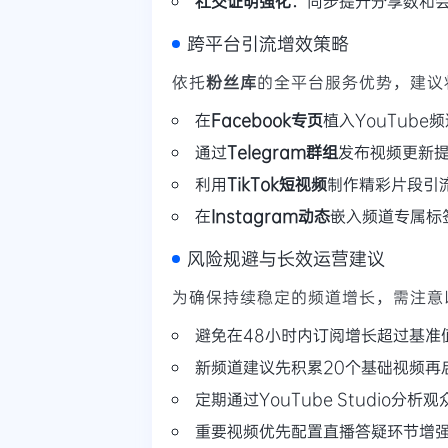
社交证明强化
：同步提升分享数和
跨平台引流增效策略
依托
粉丝库
的全平台服务优势，建议将
在
Facebook专页
植入YouTube
通过
Telegram群组
发布视频更新
利用
TikTok短视频
制作精彩片段引
在
Instagram动态
嵌入频道专属标
风险规避与长效运营建议
为确保持续稳定的频道增长，需注意
避免在48小时内订阅增长超过基准
新频道建议先积累20个基础视频再
定期通过YouTube Studio分析
重要视频优先配置直播答疑环节增