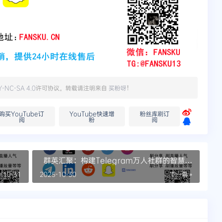
Y-NC-SA 4.0
许可协议。转载请注明来自
买粉呀
！
购买YouTube订
YouTube快速增
粉丝库刷订
阅
粉
阅
群英汇聚：构建Telegram万人社群的智慧与
策略
-10-31
2025-10-30
下一篇 »