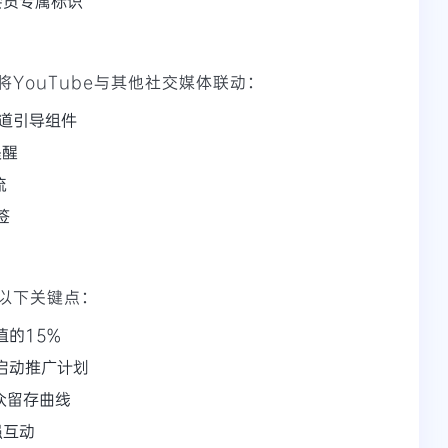
会员专属标识
YouTube与其他社交媒体联动：
频道引导组件
提醒
流
签
以下关键点：
值的15%
启动推广计划
观众留存曲线
强互动